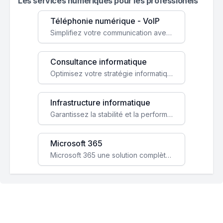
Les services numeriques pour les professionels
Téléphonie numérique - VoIP
Simplifiez votre communication avec une solution VoIP flexible, économique et adaptée à vos besoins professionnels.
Consultance informatique
Optimisez votre stratégie informatique avec l'expertise de nos consultants pour améliorer votre efficacité et sécurité.
Infrastructure informatique
Garantissez la stabilité et la performance de votre entreprise avec une infrastructure IT sécurisée et évolutive.
Microsoft 365
Microsoft 365 une solution complète qui booste votre productivité, renforce la sécurité de vos données et facilite la collaboration.