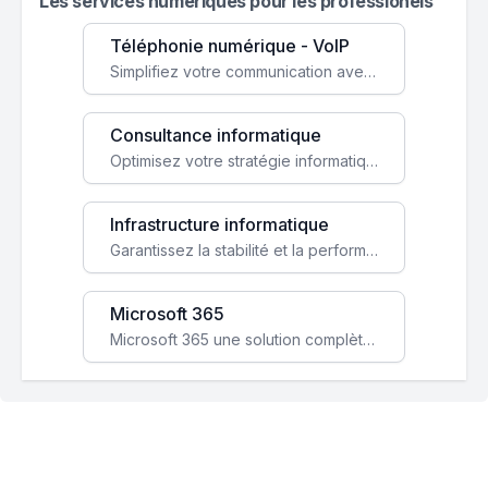
Les services numeriques pour les professionels
Téléphonie numérique - VoIP
Simplifiez votre communication avec une solution VoIP flexible, économique et adaptée à vos besoins professionnels.
Consultance informatique
Optimisez votre stratégie informatique avec l'expertise de nos consultants pour améliorer votre efficacité et sécurité.
Infrastructure informatique
Garantissez la stabilité et la performance de votre entreprise avec une infrastructure IT sécurisée et évolutive.
Microsoft 365
Microsoft 365 une solution complète qui booste votre productivité, renforce la sécurité de vos données et facilite la collaboration.