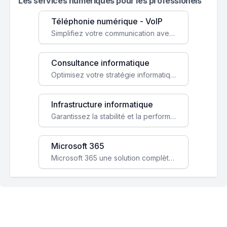
Les services numeriques pour les professionels
Téléphonie numérique - VoIP
Simplifiez votre communication avec une solution VoIP flexible, économique et adaptée à vos besoins professionnels.
Consultance informatique
Optimisez votre stratégie informatique avec l'expertise de nos consultants pour améliorer votre efficacité et sécurité.
Infrastructure informatique
Garantissez la stabilité et la performance de votre entreprise avec une infrastructure IT sécurisée et évolutive.
Microsoft 365
Microsoft 365 une solution complète qui booste votre productivité, renforce la sécurité de vos données et facilite la collaboration.