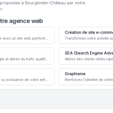
e proposées à Bourglinster-Château par notre
r.
otre agence web
Création de site e-comm
Augmentez votre visibilité et crédibilité en ligne avec un site web performant, conçu pour attirer plus de clients.
SEA (Search Engine Adve
Boostez la visibilité de votre site web sur Google et attirez du trafic qualifié grâce à nos stratégies SEO.
Graphisme
Augmentez votre notoriété en ligne et stimulez la croissance de votre entreprise grâce à une stratégie sociale sur mesure.