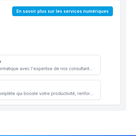
En savoir plus sur les services numériques
e
Optimisez votre stratégie informatique avec l'expertise de nos consultants pour améliorer votre efficacité et sécurité.
Microsoft 365 une solution complète qui booste votre productivité, renforce la sécurité de vos données et facilite la collaboration.