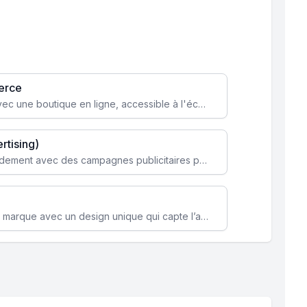
erce
Transformez votre activité avec une boutique en ligne, accessible à l'échelle mondiale 24/7.
rtising)
Attirez des clients ciblés rapidement avec des campagnes publicitaires payantes optimisées pour vos objectifs.
Renforcez l’identité de votre marque avec un design unique qui capte l’attention et engage vos clients.