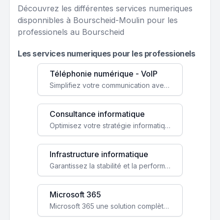
Découvrez les différentes services numeriques
disponnibles à Bourscheid-Moulin pour les
professionels au Bourscheid
Les services numeriques pour les professionels
Téléphonie numérique - VoIP
Simplifiez votre communication avec une solution VoIP flexible, économique et adaptée à vos besoins professionnels.
Consultance informatique
Optimisez votre stratégie informatique avec l'expertise de nos consultants pour améliorer votre efficacité et sécurité.
Infrastructure informatique
Garantissez la stabilité et la performance de votre entreprise avec une infrastructure IT sécurisée et évolutive.
Microsoft 365
Microsoft 365 une solution complète qui booste votre productivité, renforce la sécurité de vos données et facilite la collaboration.