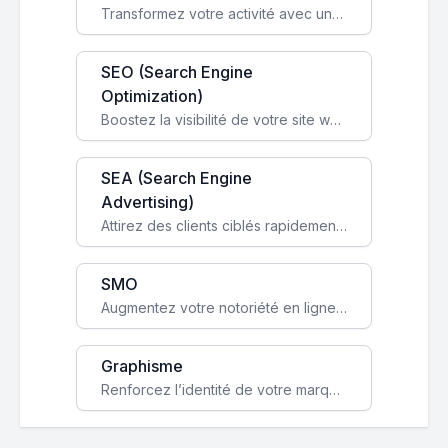
Transformez votre activité avec une boutique en ligne, accessible à l'échelle mondiale 24/7.
SEO (Search Engine
Optimization)
Boostez la visibilité de votre site web sur Google et attirez du trafic qualifié grâce à nos stratégies SEO.
SEA (Search Engine
Advertising)
Attirez des clients ciblés rapidement avec des campagnes publicitaires payantes optimisées pour vos objectifs.
SMO
Augmentez votre notoriété en ligne et stimulez la croissance de votre entreprise grâce à une stratégie sociale sur mesure.
Graphisme
Renforcez l’identité de votre marque avec un design unique qui capte l’attention et engage vos clients.