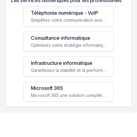
Les services numeriques pour les professionels
Téléphonie numérique - VoIP
Simplifiez votre communication avec une solution VoIP flexible, économique et adaptée à vos besoins professionnels.
Consultance informatique
Optimisez votre stratégie informatique avec l'expertise de nos consultants pour améliorer votre efficacité et sécurité.
Infrastructure informatique
Garantissez la stabilité et la performance de votre entreprise avec une infrastructure IT sécurisée et évolutive.
Microsoft 365
Microsoft 365 une solution complète qui booste votre productivité, renforce la sécurité de vos données et facilite la collaboration.