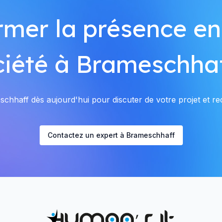
rmer la présence en
ciété à Brameschhaf
hhaff dès aujourd'hui pour discuter de votre projet et rec
Contactez un expert à Brameschhaff