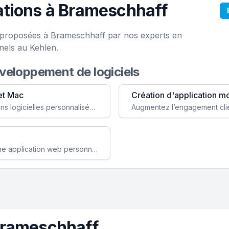
ations à Brameschhaff
e proposées à Brameschhaff par nos experts en
nels au Kehlen.
éveloppement de logiciels
et Mac
Création d'application m
Faites évoluer votre business avec des solutions logicielles personnalisées, parfaitement adaptées à vos besoins spécifiques.
Améliorez l'efficacité de votre société avec une application web personnalisée accessible partout et tout le temps.
Brameschhaff