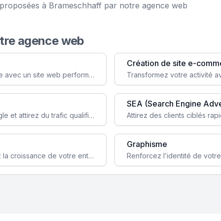
ce proposées à Brameschhaff par notre agence web
otre agence web
Création de site e-comm
Augmentez votre visibilité et crédibilité en ligne avec un site web performant, conçu pour attirer plus de clients.
SEA (Search Engine Adve
Boostez la visibilité de votre site web sur Google et attirez du trafic qualifié grâce à nos stratégies SEO.
Graphisme
Augmentez votre notoriété en ligne et stimulez la croissance de votre entreprise grâce à une stratégie sociale sur mesure.