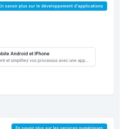
En savoir plus sur le développement d'applications
obile Android et IPhone
Augmentez l’engagement client et simplifiez vos processus avec une application mobile sur mesure, disponible sur iOS et Android.
En savoir plus sur les services numériques