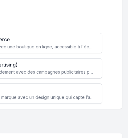
erce
Transformez votre activité avec une boutique en ligne, accessible à l'échelle mondiale 24/7.
rtising)
Attirez des clients ciblés rapidement avec des campagnes publicitaires payantes optimisées pour vos objectifs.
Renforcez l’identité de votre marque avec un design unique qui capte l’attention et engage vos clients.