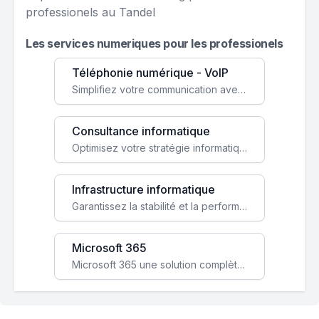
professionels au Tandel
Les services numeriques pour les professionels
Téléphonie numérique - VoIP
Simplifiez votre communication avec une solution VoIP flexible, économique et adaptée à vos besoins professionnels.
Consultance informatique
Optimisez votre stratégie informatique avec l'expertise de nos consultants pour améliorer votre efficacité et sécurité.
Infrastructure informatique
Garantissez la stabilité et la performance de votre entreprise avec une infrastructure IT sécurisée et évolutive.
Microsoft 365
Microsoft 365 une solution complète qui booste votre productivité, renforce la sécurité de vos données et facilite la collaboration.