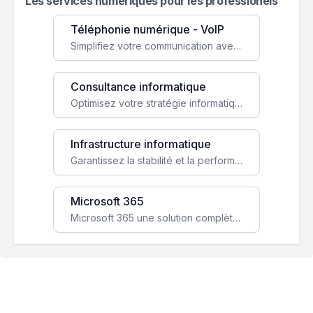
Les services numeriques pour les professionels
Téléphonie numérique - VoIP
Simplifiez votre communication avec une solution VoIP flexible, économique et adaptée à vos besoins professionnels.
Consultance informatique
Optimisez votre stratégie informatique avec l'expertise de nos consultants pour améliorer votre efficacité et sécurité.
Infrastructure informatique
Garantissez la stabilité et la performance de votre entreprise avec une infrastructure IT sécurisée et évolutive.
Microsoft 365
Microsoft 365 une solution complète qui booste votre productivité, renforce la sécurité de vos données et facilite la collaboration.