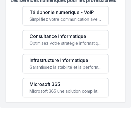
Les services numeriques pour les professionels
Téléphonie numérique - VoIP
Simplifiez votre communication avec une solution VoIP flexible, économique et adaptée à vos besoins professionnels.
Consultance informatique
Optimisez votre stratégie informatique avec l'expertise de nos consultants pour améliorer votre efficacité et sécurité.
Infrastructure informatique
Garantissez la stabilité et la performance de votre entreprise avec une infrastructure IT sécurisée et évolutive.
Microsoft 365
Microsoft 365 une solution complète qui booste votre productivité, renforce la sécurité de vos données et facilite la collaboration.