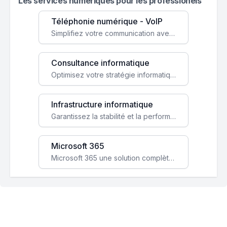
Les services numeriques pour les professionels
Téléphonie numérique - VoIP
Simplifiez votre communication avec une solution VoIP flexible, économique et adaptée à vos besoins professionnels.
Consultance informatique
Optimisez votre stratégie informatique avec l'expertise de nos consultants pour améliorer votre efficacité et sécurité.
Infrastructure informatique
Garantissez la stabilité et la performance de votre entreprise avec une infrastructure IT sécurisée et évolutive.
Microsoft 365
Microsoft 365 une solution complète qui booste votre productivité, renforce la sécurité de vos données et facilite la collaboration.