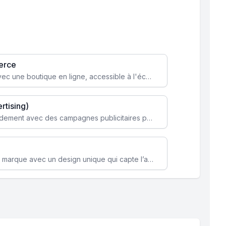
erce
Transformez votre activité avec une boutique en ligne, accessible à l'échelle mondiale 24/7.
rtising)
Attirez des clients ciblés rapidement avec des campagnes publicitaires payantes optimisées pour vos objectifs.
Renforcez l’identité de votre marque avec un design unique qui capte l’attention et engage vos clients.