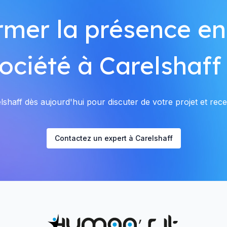
rmer la présence en
ociété à Carelshaff
shaff dès aujourd'hui pour discuter de votre projet et recev
Contactez un expert à Carelshaff