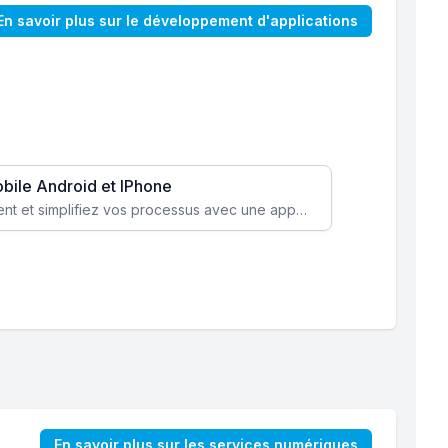
En savoir plus sur le développement d'applications
obile Android et IPhone
Augmentez l’engagement client et simplifiez vos processus avec une application mobile sur mesure, disponible sur iOS et Android.
En savoir plus sur les services numériques