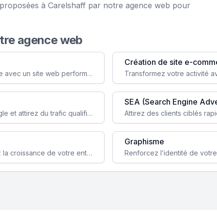
e proposées à Carelshaff par notre agence web pour
otre agence web
Création de site e-comm
Augmentez votre visibilité et crédibilité en ligne avec un site web performant, conçu pour attirer plus de clients.
SEA (Search Engine Adve
Boostez la visibilité de votre site web sur Google et attirez du trafic qualifié grâce à nos stratégies SEO.
Graphisme
Augmentez votre notoriété en ligne et stimulez la croissance de votre entreprise grâce à une stratégie sociale sur mesure.