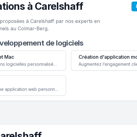
tions à Carelshaff
e proposées à Carelshaff par nos experts en
onels au Colmar-Berg.
éveloppement de logiciels
et Mac
Création d'application m
Faites évoluer votre business avec des solutions logicielles personnalisées, parfaitement adaptées à vos besoins spécifiques.
Améliorez l'efficacité de votre société avec une application web personnalisée accessible partout et tout le temps.
arelshaff