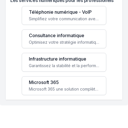
Les services numeriques pour les professionels
Téléphonie numérique - VoIP
Simplifiez votre communication avec une solution VoIP flexible, économique et adaptée à vos besoins professionnels.
Consultance informatique
Optimisez votre stratégie informatique avec l'expertise de nos consultants pour améliorer votre efficacité et sécurité.
Infrastructure informatique
Garantissez la stabilité et la performance de votre entreprise avec une infrastructure IT sécurisée et évolutive.
Microsoft 365
Microsoft 365 une solution complète qui booste votre productivité, renforce la sécurité de vos données et facilite la collaboration.