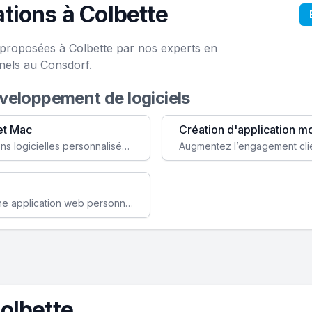
tions à Colbette
e proposées à Colbette par nos experts en
nels au Consdorf.
éveloppement de logiciels
et Mac
Création d'application m
Faites évoluer votre business avec des solutions logicielles personnalisées, parfaitement adaptées à vos besoins spécifiques.
Améliorez l'efficacité de votre société avec une application web personnalisée accessible partout et tout le temps.
olbette