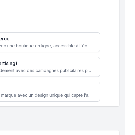
erce
Transformez votre activité avec une boutique en ligne, accessible à l'échelle mondiale 24/7.
rtising)
Attirez des clients ciblés rapidement avec des campagnes publicitaires payantes optimisées pour vos objectifs.
Renforcez l’identité de votre marque avec un design unique qui capte l’attention et engage vos clients.