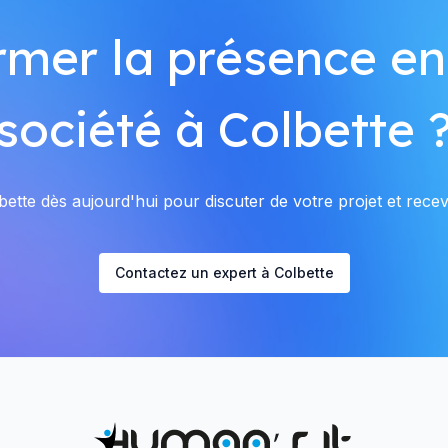
rmer la présence en
société à Colbette 
ette dès aujourd'hui pour discuter de votre projet et recevo
Contactez un expert à Colbette