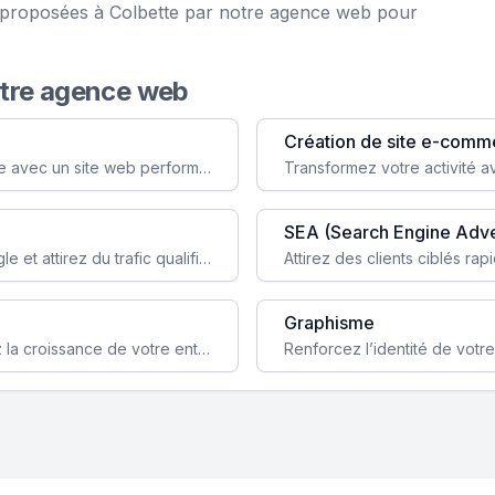
e proposées à Colbette par notre agence web pour
otre agence web
Création de site e-comm
Augmentez votre visibilité et crédibilité en ligne avec un site web performant, conçu pour attirer plus de clients.
SEA (Search Engine Adve
Boostez la visibilité de votre site web sur Google et attirez du trafic qualifié grâce à nos stratégies SEO.
Graphisme
Augmentez votre notoriété en ligne et stimulez la croissance de votre entreprise grâce à une stratégie sociale sur mesure.