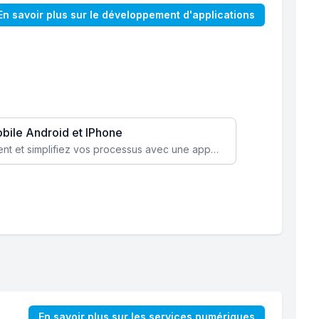
En savoir plus sur le développement d'applications
obile Android et IPhone
Augmentez l’engagement client et simplifiez vos processus avec une application mobile sur mesure, disponible sur iOS et Android.
En savoir plus sur les services numériques