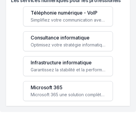
Les services numeriques pour les professionels
Téléphonie numérique - VoIP
Simplifiez votre communication avec une solution VoIP flexible, économique et adaptée à vos besoins professionnels.
Consultance informatique
Optimisez votre stratégie informatique avec l'expertise de nos consultants pour améliorer votre efficacité et sécurité.
Infrastructure informatique
Garantissez la stabilité et la performance de votre entreprise avec une infrastructure IT sécurisée et évolutive.
Microsoft 365
Microsoft 365 une solution complète qui booste votre productivité, renforce la sécurité de vos données et facilite la collaboration.