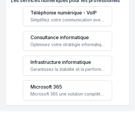
Les services numeriques pour les professionels
Téléphonie numérique - VoIP
Simplifiez votre communication avec une solution VoIP flexible, économique et adaptée à vos besoins professionnels.
Consultance informatique
Optimisez votre stratégie informatique avec l'expertise de nos consultants pour améliorer votre efficacité et sécurité.
Infrastructure informatique
Garantissez la stabilité et la performance de votre entreprise avec une infrastructure IT sécurisée et évolutive.
Microsoft 365
Microsoft 365 une solution complète qui booste votre productivité, renforce la sécurité de vos données et facilite la collaboration.