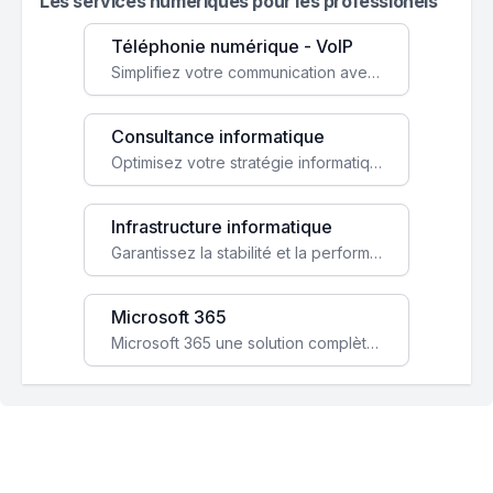
Les services numeriques pour les professionels
Téléphonie numérique - VoIP
Simplifiez votre communication avec une solution VoIP flexible, économique et adaptée à vos besoins professionnels.
Consultance informatique
Optimisez votre stratégie informatique avec l'expertise de nos consultants pour améliorer votre efficacité et sécurité.
Infrastructure informatique
Garantissez la stabilité et la performance de votre entreprise avec une infrastructure IT sécurisée et évolutive.
Microsoft 365
Microsoft 365 une solution complète qui booste votre productivité, renforce la sécurité de vos données et facilite la collaboration.