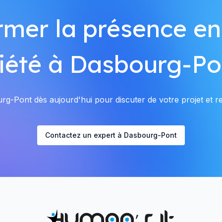
rmer la présence en
iété à Dasbourg-Po
g-Pont dès aujourd'hui pour discuter de votre projet et rec
Contactez un expert à Dasbourg-Pont