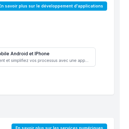
En savoir plus sur le développement d'applications
obile Android et IPhone
Augmentez l’engagement client et simplifiez vos processus avec une application mobile sur mesure, disponible sur iOS et Android.
En savoir plus sur les services numériques