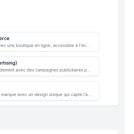
erce
Transformez votre activité avec une boutique en ligne, accessible à l'échelle mondiale 24/7.
rtising)
Attirez des clients ciblés rapidement avec des campagnes publicitaires payantes optimisées pour vos objectifs.
Renforcez l’identité de votre marque avec un design unique qui capte l’attention et engage vos clients.