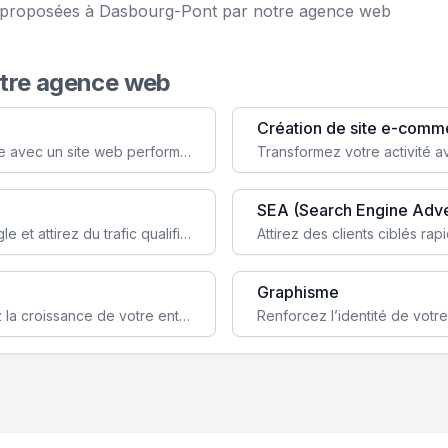
ce proposées à Dasbourg-Pont par notre agence web
otre agence web
Création de site e-comm
Augmentez votre visibilité et crédibilité en ligne avec un site web performant, conçu pour attirer plus de clients.
SEA (Search Engine Adve
Boostez la visibilité de votre site web sur Google et attirez du trafic qualifié grâce à nos stratégies SEO.
Graphisme
Augmentez votre notoriété en ligne et stimulez la croissance de votre entreprise grâce à une stratégie sociale sur mesure.