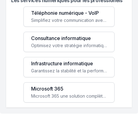
Les services numeriques pour les professionels
Téléphonie numérique - VoIP
Simplifiez votre communication avec une solution VoIP flexible, économique et adaptée à vos besoins professionnels.
Consultance informatique
Optimisez votre stratégie informatique avec l'expertise de nos consultants pour améliorer votre efficacité et sécurité.
Infrastructure informatique
Garantissez la stabilité et la performance de votre entreprise avec une infrastructure IT sécurisée et évolutive.
Microsoft 365
Microsoft 365 une solution complète qui booste votre productivité, renforce la sécurité de vos données et facilite la collaboration.