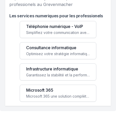
professionels au Grevenmacher
Les services numeriques pour les professionels
Téléphonie numérique - VoIP
Simplifiez votre communication avec une solution VoIP flexible, économique et adaptée à vos besoins professionnels.
Consultance informatique
Optimisez votre stratégie informatique avec l'expertise de nos consultants pour améliorer votre efficacité et sécurité.
Infrastructure informatique
Garantissez la stabilité et la performance de votre entreprise avec une infrastructure IT sécurisée et évolutive.
Microsoft 365
Microsoft 365 une solution complète qui booste votre productivité, renforce la sécurité de vos données et facilite la collaboration.