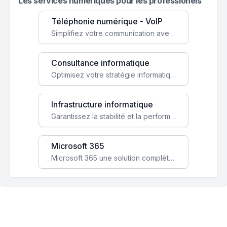
Les services numeriques pour les professionels
Téléphonie numérique - VoIP
Simplifiez votre communication avec une solution VoIP flexible, économique et adaptée à vos besoins professionnels.
Consultance informatique
Optimisez votre stratégie informatique avec l'expertise de nos consultants pour améliorer votre efficacité et sécurité.
Infrastructure informatique
Garantissez la stabilité et la performance de votre entreprise avec une infrastructure IT sécurisée et évolutive.
Microsoft 365
Microsoft 365 une solution complète qui booste votre productivité, renforce la sécurité de vos données et facilite la collaboration.