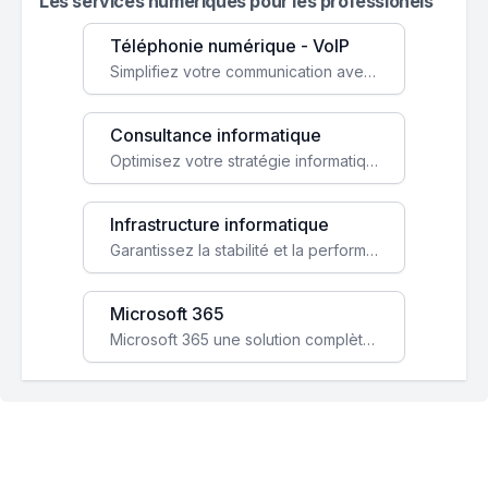
Les services numeriques pour les professionels
Téléphonie numérique - VoIP
Simplifiez votre communication avec une solution VoIP flexible, économique et adaptée à vos besoins professionnels.
Consultance informatique
Optimisez votre stratégie informatique avec l'expertise de nos consultants pour améliorer votre efficacité et sécurité.
Infrastructure informatique
Garantissez la stabilité et la performance de votre entreprise avec une infrastructure IT sécurisée et évolutive.
Microsoft 365
Microsoft 365 une solution complète qui booste votre productivité, renforce la sécurité de vos données et facilite la collaboration.