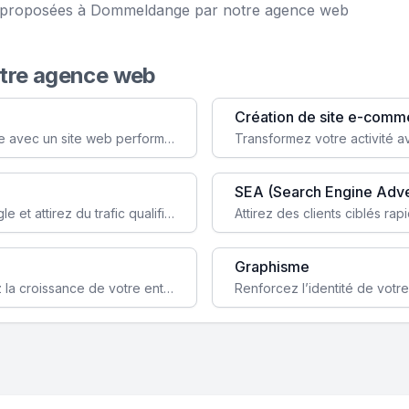
ice proposées à Dommeldange par notre agence web
otre agence web
Création de site e-comm
Augmentez votre visibilité et crédibilité en ligne avec un site web performant, conçu pour attirer plus de clients.
SEA (Search Engine Adve
Boostez la visibilité de votre site web sur Google et attirez du trafic qualifié grâce à nos stratégies SEO.
Graphisme
Augmentez votre notoriété en ligne et stimulez la croissance de votre entreprise grâce à une stratégie sociale sur mesure.