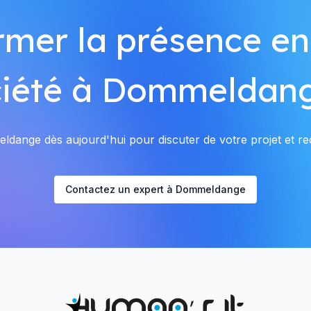
rmer la présence en
ciété à Dommeldang
ange dès aujourd'hui pour discuter de votre projet et rec
Contactez un expert à Dommeldange