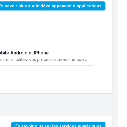
En savoir plus sur le développement d'applications
obile Android et IPhone
Augmentez l’engagement client et simplifiez vos processus avec une application mobile sur mesure, disponible sur iOS et Android.
En savoir plus sur les services numériques