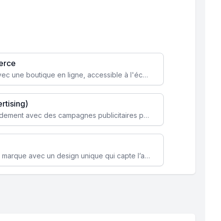
erce
Transformez votre activité avec une boutique en ligne, accessible à l'échelle mondiale 24/7.
rtising)
Attirez des clients ciblés rapidement avec des campagnes publicitaires payantes optimisées pour vos objectifs.
Renforcez l’identité de votre marque avec un design unique qui capte l’attention et engage vos clients.