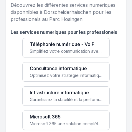
Découvrez les différentes services numeriques
disponnibles à Dorscheiderhaischen pour les
professionels au Parc Hosingen
Les services numeriques pour les professionels
Téléphonie numérique - VoIP
Simplifiez votre communication avec une solution VoIP flexible, économique et adaptée à vos besoins professionnels.
Consultance informatique
Optimisez votre stratégie informatique avec l'expertise de nos consultants pour améliorer votre efficacité et sécurité.
Infrastructure informatique
Garantissez la stabilité et la performance de votre entreprise avec une infrastructure IT sécurisée et évolutive.
Microsoft 365
Microsoft 365 une solution complète qui booste votre productivité, renforce la sécurité de vos données et facilite la collaboration.