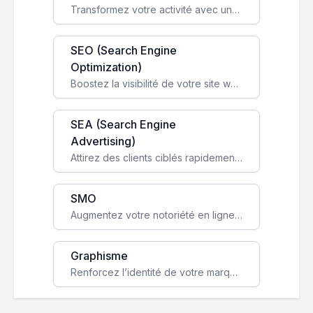
Transformez votre activité avec une boutique en ligne, accessible à l'échelle mondiale 24/7.
SEO (Search Engine
Optimization)
Boostez la visibilité de votre site web sur Google et attirez du trafic qualifié grâce à nos stratégies SEO.
SEA (Search Engine
Advertising)
Attirez des clients ciblés rapidement avec des campagnes publicitaires payantes optimisées pour vos objectifs.
SMO
Augmentez votre notoriété en ligne et stimulez la croissance de votre entreprise grâce à une stratégie sociale sur mesure.
Graphisme
Renforcez l’identité de votre marque avec un design unique qui capte l’attention et engage vos clients.