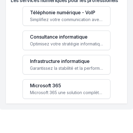
Les services numeriques pour les professionels
Téléphonie numérique - VoIP
Simplifiez votre communication avec une solution VoIP flexible, économique et adaptée à vos besoins professionnels.
Consultance informatique
Optimisez votre stratégie informatique avec l'expertise de nos consultants pour améliorer votre efficacité et sécurité.
Infrastructure informatique
Garantissez la stabilité et la performance de votre entreprise avec une infrastructure IT sécurisée et évolutive.
Microsoft 365
Microsoft 365 une solution complète qui booste votre productivité, renforce la sécurité de vos données et facilite la collaboration.