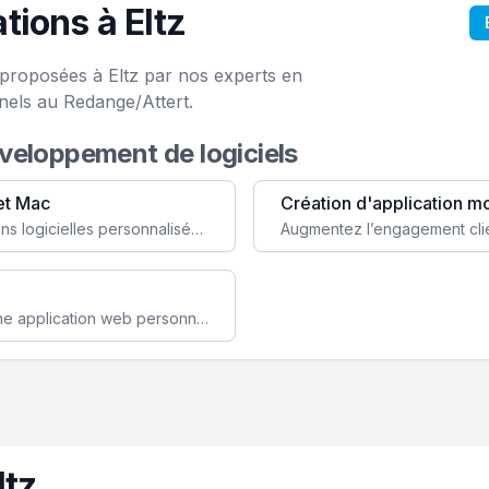
ions à Eltz
 proposées à Eltz par nos experts en
nels au Redange/Attert.
éveloppement de logiciels
et Mac
Création d'application m
Faites évoluer votre business avec des solutions logicielles personnalisées, parfaitement adaptées à vos besoins spécifiques.
Améliorez l'efficacité de votre société avec une application web personnalisée accessible partout et tout le temps.
ltz