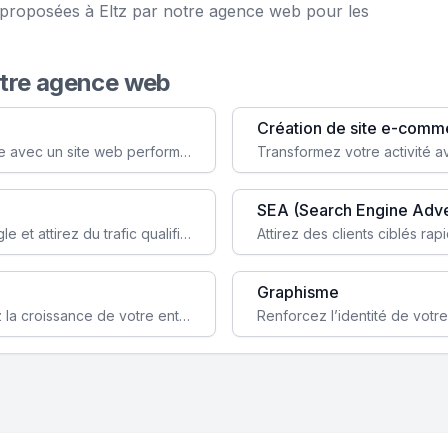
e proposées à Eltz par notre agence web pour les
otre agence web
Création de site e-comm
Augmentez votre visibilité et crédibilité en ligne avec un site web performant, conçu pour attirer plus de clients.
SEA (Search Engine Adve
Boostez la visibilité de votre site web sur Google et attirez du trafic qualifié grâce à nos stratégies SEO.
Graphisme
Augmentez votre notoriété en ligne et stimulez la croissance de votre entreprise grâce à une stratégie sociale sur mesure.