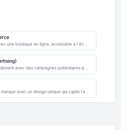
erce
Transformez votre activité avec une boutique en ligne, accessible à l'échelle mondiale 24/7.
rtising)
Attirez des clients ciblés rapidement avec des campagnes publicitaires payantes optimisées pour vos objectifs.
Renforcez l’identité de votre marque avec un design unique qui capte l’attention et engage vos clients.