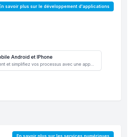
En savoir plus sur le développement d'applications
obile Android et IPhone
Augmentez l’engagement client et simplifiez vos processus avec une application mobile sur mesure, disponible sur iOS et Android.
En savoir plus sur les services numériques