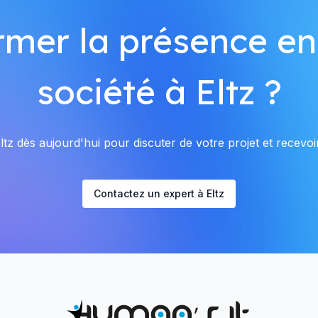
rmer la présence en
société à Eltz ?
tz dès aujourd'hui pour discuter de votre projet et recevoir
Contactez un expert à Eltz