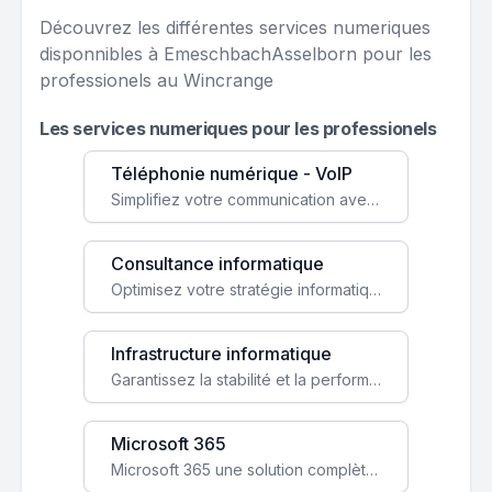
Découvrez les différentes services numeriques
disponnibles à EmeschbachAsselborn pour les
professionels au Wincrange
Les services numeriques pour les professionels
Téléphonie numérique - VoIP
Simplifiez votre communication avec une solution VoIP flexible, économique et adaptée à vos besoins professionnels.
Consultance informatique
Optimisez votre stratégie informatique avec l'expertise de nos consultants pour améliorer votre efficacité et sécurité.
Infrastructure informatique
Garantissez la stabilité et la performance de votre entreprise avec une infrastructure IT sécurisée et évolutive.
Microsoft 365
Microsoft 365 une solution complète qui booste votre productivité, renforce la sécurité de vos données et facilite la collaboration.