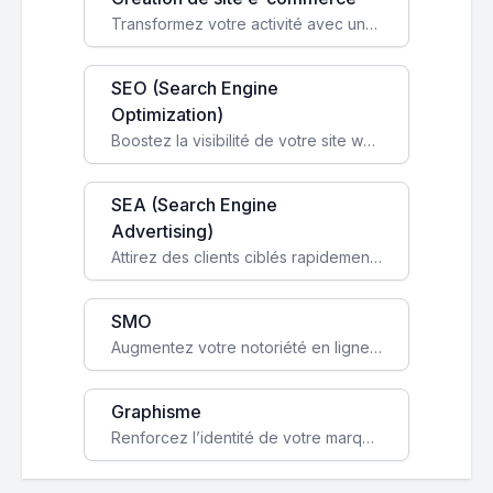
Transformez votre activité avec une boutique en ligne, accessible à l'échelle mondiale 24/7.
SEO (Search Engine
Optimization)
Boostez la visibilité de votre site web sur Google et attirez du trafic qualifié grâce à nos stratégies SEO.
SEA (Search Engine
Advertising)
Attirez des clients ciblés rapidement avec des campagnes publicitaires payantes optimisées pour vos objectifs.
SMO
Augmentez votre notoriété en ligne et stimulez la croissance de votre entreprise grâce à une stratégie sociale sur mesure.
Graphisme
Renforcez l’identité de votre marque avec un design unique qui capte l’attention et engage vos clients.