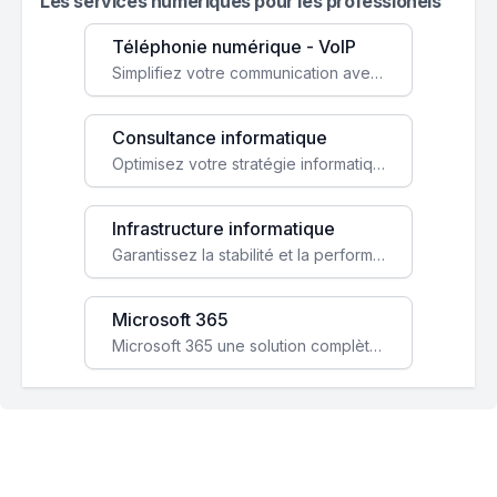
Les services numeriques pour les professionels
Téléphonie numérique - VoIP
Simplifiez votre communication avec une solution VoIP flexible, économique et adaptée à vos besoins professionnels.
Consultance informatique
Optimisez votre stratégie informatique avec l'expertise de nos consultants pour améliorer votre efficacité et sécurité.
Infrastructure informatique
Garantissez la stabilité et la performance de votre entreprise avec une infrastructure IT sécurisée et évolutive.
Microsoft 365
Microsoft 365 une solution complète qui booste votre productivité, renforce la sécurité de vos données et facilite la collaboration.