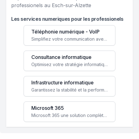
professionels au Esch-sur-Alzette
Les services numeriques pour les professionels
Téléphonie numérique - VoIP
Simplifiez votre communication avec une solution VoIP flexible, économique et adaptée à vos besoins professionnels.
Consultance informatique
Optimisez votre stratégie informatique avec l'expertise de nos consultants pour améliorer votre efficacité et sécurité.
Infrastructure informatique
Garantissez la stabilité et la performance de votre entreprise avec une infrastructure IT sécurisée et évolutive.
Microsoft 365
Microsoft 365 une solution complète qui booste votre productivité, renforce la sécurité de vos données et facilite la collaboration.