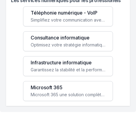
Les services numeriques pour les professionels
Téléphonie numérique - VoIP
Simplifiez votre communication avec une solution VoIP flexible, économique et adaptée à vos besoins professionnels.
Consultance informatique
Optimisez votre stratégie informatique avec l'expertise de nos consultants pour améliorer votre efficacité et sécurité.
Infrastructure informatique
Garantissez la stabilité et la performance de votre entreprise avec une infrastructure IT sécurisée et évolutive.
Microsoft 365
Microsoft 365 une solution complète qui booste votre productivité, renforce la sécurité de vos données et facilite la collaboration.