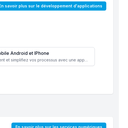
En savoir plus sur le développement d'applications
obile Android et IPhone
Augmentez l’engagement client et simplifiez vos processus avec une application mobile sur mesure, disponible sur iOS et Android.
En savoir plus sur les services numériques