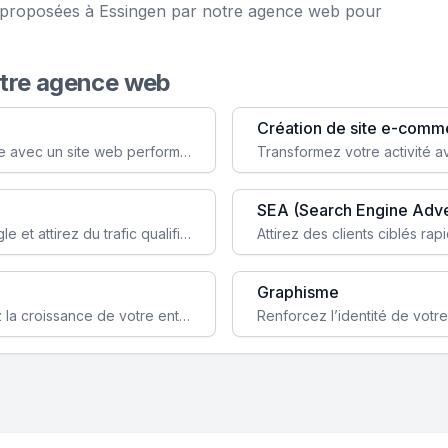
ce proposées à Essingen par notre agence web pour
otre agence web
Création de site e-comm
Augmentez votre visibilité et crédibilité en ligne avec un site web performant, conçu pour attirer plus de clients.
SEA (Search Engine Adve
Boostez la visibilité de votre site web sur Google et attirez du trafic qualifié grâce à nos stratégies SEO.
Graphisme
Augmentez votre notoriété en ligne et stimulez la croissance de votre entreprise grâce à une stratégie sociale sur mesure.