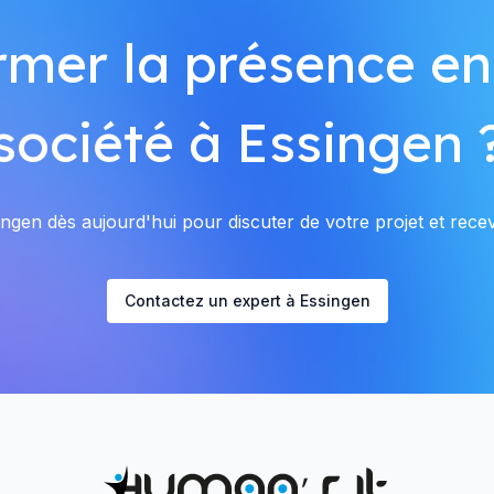
rmer la présence en
société à Essingen 
ngen dès aujourd'hui pour discuter de votre projet et recevo
Contactez un expert à Essingen