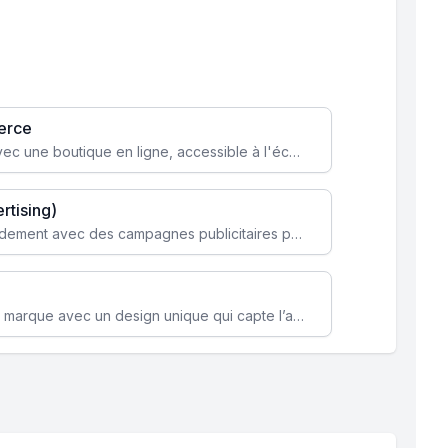
erce
Transformez votre activité avec une boutique en ligne, accessible à l'échelle mondiale 24/7.
rtising)
Attirez des clients ciblés rapidement avec des campagnes publicitaires payantes optimisées pour vos objectifs.
Renforcez l’identité de votre marque avec un design unique qui capte l’attention et engage vos clients.