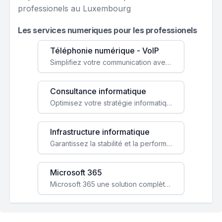
professionels au Luxembourg
Les services numeriques pour les professionels
Téléphonie numérique - VoIP
Simplifiez votre communication avec une solution VoIP flexible, économique et adaptée à vos besoins professionnels.
Consultance informatique
Optimisez votre stratégie informatique avec l'expertise de nos consultants pour améliorer votre efficacité et sécurité.
Infrastructure informatique
Garantissez la stabilité et la performance de votre entreprise avec une infrastructure IT sécurisée et évolutive.
Microsoft 365
Microsoft 365 une solution complète qui booste votre productivité, renforce la sécurité de vos données et facilite la collaboration.