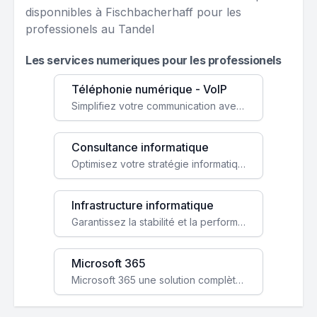
disponnibles à Fischbacherhaff pour les
professionels au Tandel
Les services numeriques pour les professionels
Téléphonie numérique - VoIP
Simplifiez votre communication avec une solution VoIP flexible, économique et adaptée à vos besoins professionnels.
Consultance informatique
Optimisez votre stratégie informatique avec l'expertise de nos consultants pour améliorer votre efficacité et sécurité.
Infrastructure informatique
Garantissez la stabilité et la performance de votre entreprise avec une infrastructure IT sécurisée et évolutive.
Microsoft 365
Microsoft 365 une solution complète qui booste votre productivité, renforce la sécurité de vos données et facilite la collaboration.