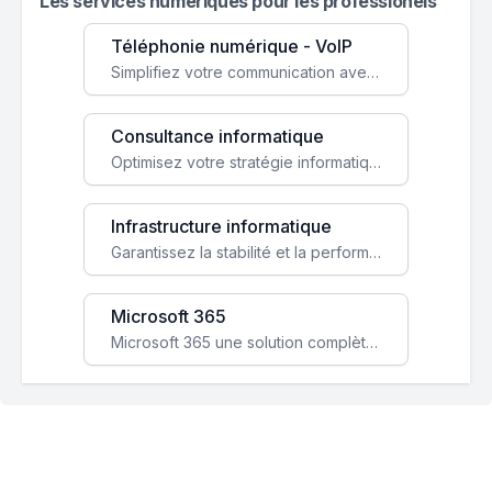
Les services numeriques pour les professionels
Téléphonie numérique - VoIP
Simplifiez votre communication avec une solution VoIP flexible, économique et adaptée à vos besoins professionnels.
Consultance informatique
Optimisez votre stratégie informatique avec l'expertise de nos consultants pour améliorer votre efficacité et sécurité.
Infrastructure informatique
Garantissez la stabilité et la performance de votre entreprise avec une infrastructure IT sécurisée et évolutive.
Microsoft 365
Microsoft 365 une solution complète qui booste votre productivité, renforce la sécurité de vos données et facilite la collaboration.