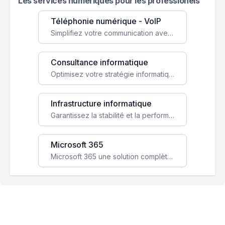
Les services numeriques pour les professionels
Téléphonie numérique - VoIP
Simplifiez votre communication avec une solution VoIP flexible, économique et adaptée à vos besoins professionnels.
Consultance informatique
Optimisez votre stratégie informatique avec l'expertise de nos consultants pour améliorer votre efficacité et sécurité.
Infrastructure informatique
Garantissez la stabilité et la performance de votre entreprise avec une infrastructure IT sécurisée et évolutive.
Microsoft 365
Microsoft 365 une solution complète qui booste votre productivité, renforce la sécurité de vos données et facilite la collaboration.