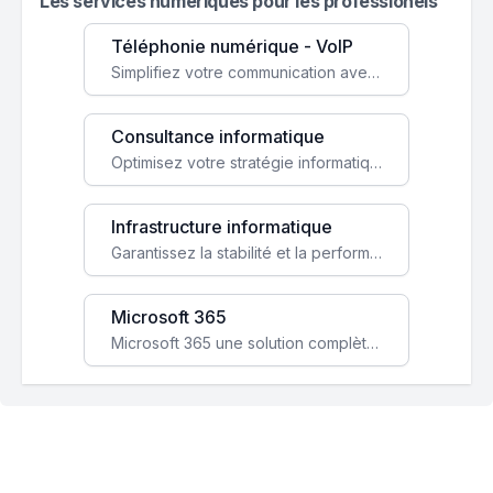
Les services numeriques pour les professionels
Téléphonie numérique - VoIP
Simplifiez votre communication avec une solution VoIP flexible, économique et adaptée à vos besoins professionnels.
Consultance informatique
Optimisez votre stratégie informatique avec l'expertise de nos consultants pour améliorer votre efficacité et sécurité.
Infrastructure informatique
Garantissez la stabilité et la performance de votre entreprise avec une infrastructure IT sécurisée et évolutive.
Microsoft 365
Microsoft 365 une solution complète qui booste votre productivité, renforce la sécurité de vos données et facilite la collaboration.