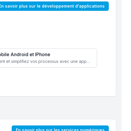
En savoir plus sur le développement d'applications
obile Android et IPhone
Augmentez l’engagement client et simplifiez vos processus avec une application mobile sur mesure, disponible sur iOS et Android.
En savoir plus sur les services numériques