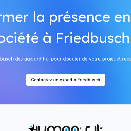
rmer la présence en
ociété à Friedbusch
usch dès aujourd'hui pour discuter de votre projet et rece
Contactez un expert à Friedbusch