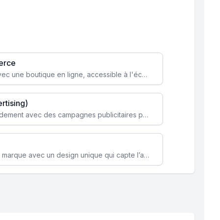
erce
Transformez votre activité avec une boutique en ligne, accessible à l'échelle mondiale 24/7.
rtising)
Attirez des clients ciblés rapidement avec des campagnes publicitaires payantes optimisées pour vos objectifs.
Renforcez l’identité de votre marque avec un design unique qui capte l’attention et engage vos clients.