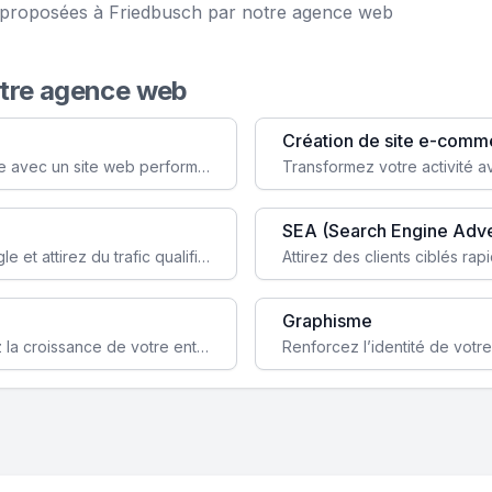
ce proposées à Friedbusch par notre agence web
otre agence web
Création de site e-comm
Augmentez votre visibilité et crédibilité en ligne avec un site web performant, conçu pour attirer plus de clients.
SEA (Search Engine Adve
Boostez la visibilité de votre site web sur Google et attirez du trafic qualifié grâce à nos stratégies SEO.
Graphisme
Augmentez votre notoriété en ligne et stimulez la croissance de votre entreprise grâce à une stratégie sociale sur mesure.