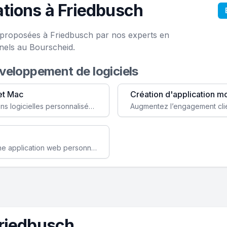
tions à Friedbusch
e proposées à Friedbusch par nos experts en
nels au Bourscheid.
éveloppement de logiciels
et Mac
Création d'application m
Faites évoluer votre business avec des solutions logicielles personnalisées, parfaitement adaptées à vos besoins spécifiques.
Améliorez l'efficacité de votre société avec une application web personnalisée accessible partout et tout le temps.
Friedbusch