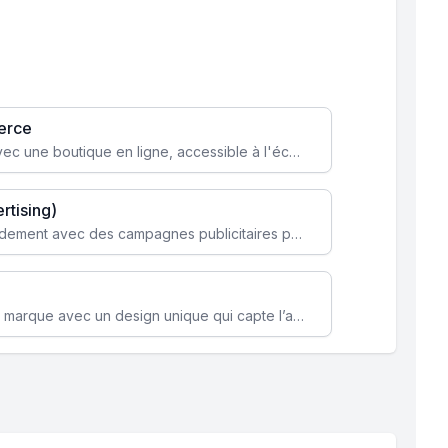
erce
Transformez votre activité avec une boutique en ligne, accessible à l'échelle mondiale 24/7.
rtising)
Attirez des clients ciblés rapidement avec des campagnes publicitaires payantes optimisées pour vos objectifs.
Renforcez l’identité de votre marque avec un design unique qui capte l’attention et engage vos clients.