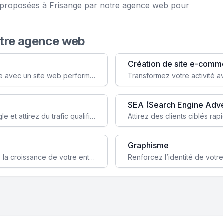
ce proposées à Frisange par notre agence web pour
otre agence web
Création de site e-comm
Augmentez votre visibilité et crédibilité en ligne avec un site web performant, conçu pour attirer plus de clients.
SEA (Search Engine Adve
Boostez la visibilité de votre site web sur Google et attirez du trafic qualifié grâce à nos stratégies SEO.
Graphisme
Augmentez votre notoriété en ligne et stimulez la croissance de votre entreprise grâce à une stratégie sociale sur mesure.