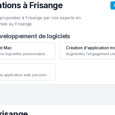
tions à Frisange
e proposées à Frisange par nos experts en
nels au Frisange.
éveloppement de logiciels
et Mac
Création d'application m
Faites évoluer votre business avec des solutions logicielles personnalisées, parfaitement adaptées à vos besoins spécifiques.
Améliorez l'efficacité de votre société avec une application web personnalisée accessible partout et tout le temps.
risange