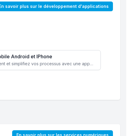
En savoir plus sur le développement d'applications
obile Android et IPhone
Augmentez l’engagement client et simplifiez vos processus avec une application mobile sur mesure, disponible sur iOS et Android.
En savoir plus sur les services numériques