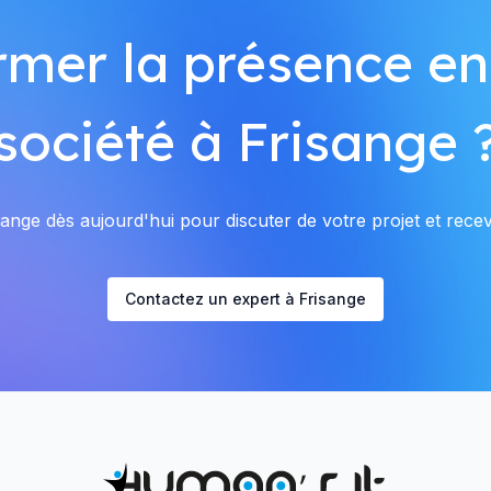
rmer la présence en
société à Frisange 
ange dès aujourd'hui pour discuter de votre projet et recevo
Contactez un expert à Frisange