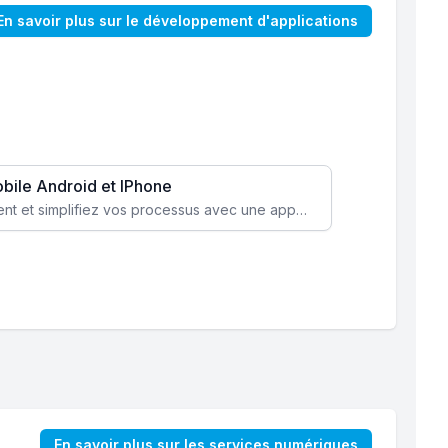
En savoir plus sur le développement d'applications
obile Android et IPhone
Augmentez l’engagement client et simplifiez vos processus avec une application mobile sur mesure, disponible sur iOS et Android.
En savoir plus sur les services numériques