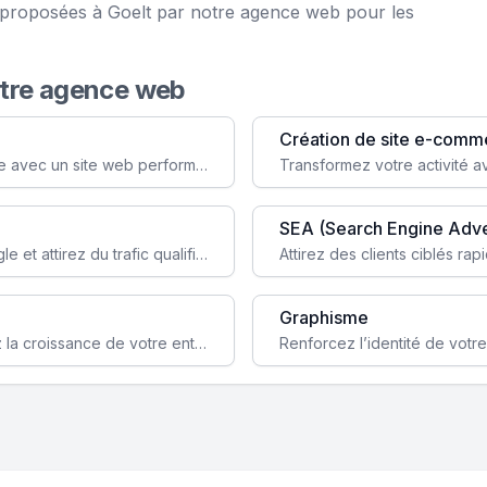
e proposées à Goelt par notre agence web pour les
otre agence web
Création de site e-comm
Augmentez votre visibilité et crédibilité en ligne avec un site web performant, conçu pour attirer plus de clients.
SEA (Search Engine Adve
Boostez la visibilité de votre site web sur Google et attirez du trafic qualifié grâce à nos stratégies SEO.
Graphisme
Augmentez votre notoriété en ligne et stimulez la croissance de votre entreprise grâce à une stratégie sociale sur mesure.