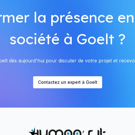
rmer la présence en
société à Goelt ?
lt dès aujourd'hui pour discuter de votre projet et recevoi
Contactez un expert à Goelt