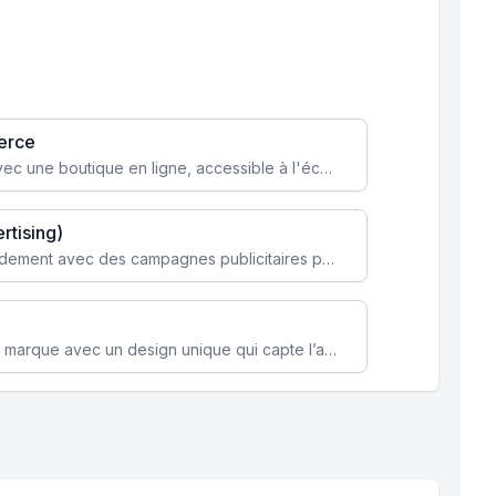
erce
Transformez votre activité avec une boutique en ligne, accessible à l'échelle mondiale 24/7.
rtising)
Attirez des clients ciblés rapidement avec des campagnes publicitaires payantes optimisées pour vos objectifs.
Renforcez l’identité de votre marque avec un design unique qui capte l’attention et engage vos clients.