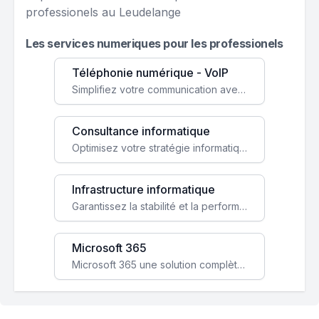
professionels au Leudelange
Les services numeriques pour les professionels
Téléphonie numérique - VoIP
Simplifiez votre communication avec une solution VoIP flexible, économique et adaptée à vos besoins professionnels.
Consultance informatique
Optimisez votre stratégie informatique avec l'expertise de nos consultants pour améliorer votre efficacité et sécurité.
Infrastructure informatique
Garantissez la stabilité et la performance de votre entreprise avec une infrastructure IT sécurisée et évolutive.
Microsoft 365
Microsoft 365 une solution complète qui booste votre productivité, renforce la sécurité de vos données et facilite la collaboration.