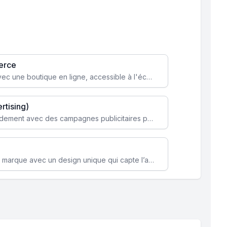
erce
Transformez votre activité avec une boutique en ligne, accessible à l'échelle mondiale 24/7.
rtising)
Attirez des clients ciblés rapidement avec des campagnes publicitaires payantes optimisées pour vos objectifs.
Renforcez l’identité de votre marque avec un design unique qui capte l’attention et engage vos clients.