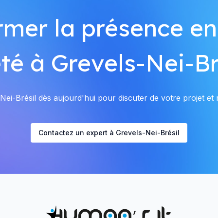
rmer la présence en
té à Grevels-Nei-Br
ei-Brésil dès aujourd'hui pour discuter de votre projet et r
Contactez un expert à Grevels-Nei-Brésil