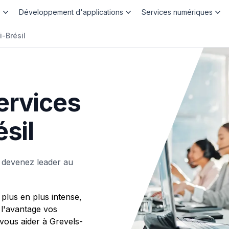
b
Développement d'applications
Services numériques
-Brésil
ervices
sil
 devenez leader au
plus en plus intense,
 l'avantage vos
ous aider à Grevels-