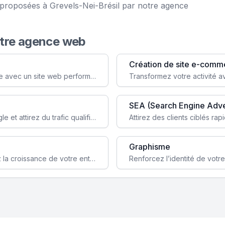
e proposées à Grevels-Nei-Brésil par notre agence
otre agence web
Création de site e-comm
Augmentez votre visibilité et crédibilité en ligne avec un site web performant, conçu pour attirer plus de clients.
SEA (Search Engine Adve
Boostez la visibilité de votre site web sur Google et attirez du trafic qualifié grâce à nos stratégies SEO.
Graphisme
Augmentez votre notoriété en ligne et stimulez la croissance de votre entreprise grâce à une stratégie sociale sur mesure.