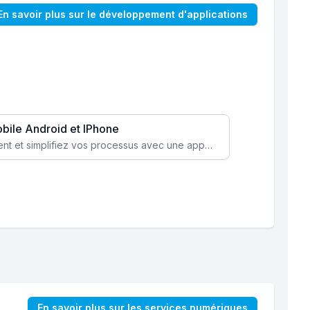
En savoir plus sur le développement d'applications
obile Android et IPhone
Augmentez l’engagement client et simplifiez vos processus avec une application mobile sur mesure, disponible sur iOS et Android.
En savoir plus sur les services numériques