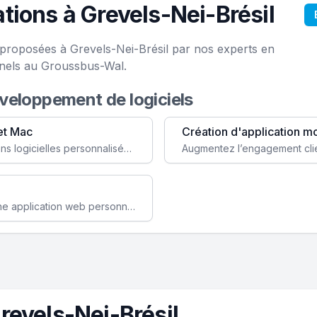
tions à Grevels-Nei-Brésil
e proposées à Grevels-Nei-Brésil par nos experts en
onels au Groussbus-Wal.
éveloppement de logiciels
et Mac
Création d'application m
Faites évoluer votre business avec des solutions logicielles personnalisées, parfaitement adaptées à vos besoins spécifiques.
Améliorez l'efficacité de votre société avec une application web personnalisée accessible partout et tout le temps.
revels-Nei-Brésil