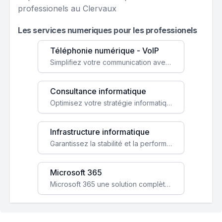
professionels au Clervaux
Les services numeriques pour les professionels
Téléphonie numérique - VoIP
Simplifiez votre communication avec une solution VoIP flexible, économique et adaptée à vos besoins professionnels.
Consultance informatique
Optimisez votre stratégie informatique avec l'expertise de nos consultants pour améliorer votre efficacité et sécurité.
Infrastructure informatique
Garantissez la stabilité et la performance de votre entreprise avec une infrastructure IT sécurisée et évolutive.
Microsoft 365
Microsoft 365 une solution complète qui booste votre productivité, renforce la sécurité de vos données et facilite la collaboration.