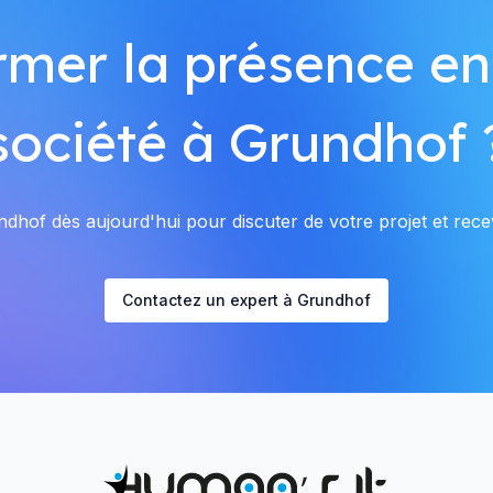
rmer la présence en
société à Grundhof 
hof dès aujourd'hui pour discuter de votre projet et recev
Contactez un expert à Grundhof