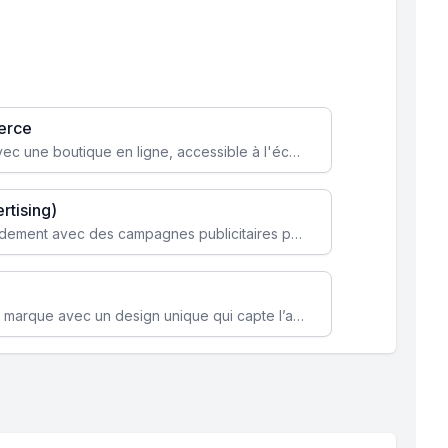
erce
Transformez votre activité avec une boutique en ligne, accessible à l'échelle mondiale 24/7.
rtising)
Attirez des clients ciblés rapidement avec des campagnes publicitaires payantes optimisées pour vos objectifs.
Renforcez l’identité de votre marque avec un design unique qui capte l’attention et engage vos clients.