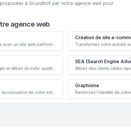
ce proposées à Grundhof par notre agence web pour
otre agence web
Création de site e-comm
Augmentez votre visibilité et crédibilité en ligne avec un site web performant, conçu pour attirer plus de clients.
SEA (Search Engine Adve
Boostez la visibilité de votre site web sur Google et attirez du trafic qualifié grâce à nos stratégies SEO.
Graphisme
Augmentez votre notoriété en ligne et stimulez la croissance de votre entreprise grâce à une stratégie sociale sur mesure.