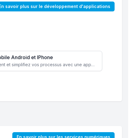
En savoir plus sur le développement d'applications
obile Android et IPhone
Augmentez l’engagement client et simplifiez vos processus avec une application mobile sur mesure, disponible sur iOS et Android.
En savoir plus sur les services numériques