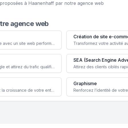
ce proposées à Haanenhaff par notre agence web
otre agence web
Création de site e-comm
Augmentez votre visibilité et crédibilité en ligne avec un site web performant, conçu pour attirer plus de clients.
SEA (Search Engine Adve
Boostez la visibilité de votre site web sur Google et attirez du trafic qualifié grâce à nos stratégies SEO.
Graphisme
Augmentez votre notoriété en ligne et stimulez la croissance de votre entreprise grâce à une stratégie sociale sur mesure.