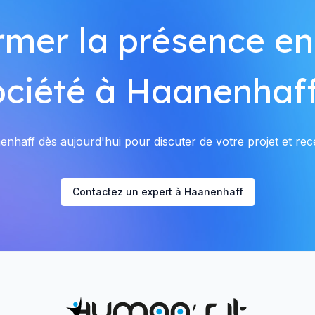
rmer la présence en
ociété à Haanenhaff
haff dès aujourd'hui pour discuter de votre projet et rece
Contactez un expert à Haanenhaff