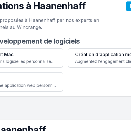
ations à Haanenhaff
e proposées à Haanenhaff par nos experts en
onels au Wincrange.
éveloppement de logiciels
et Mac
Création d'application m
Faites évoluer votre business avec des solutions logicielles personnalisées, parfaitement adaptées à vos besoins spécifiques.
Améliorez l'efficacité de votre société avec une application web personnalisée accessible partout et tout le temps.
Haanenhaff