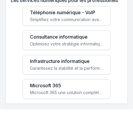
Les services numeriques pour les professionels
Téléphonie numérique - VoIP
Simplifiez votre communication avec une solution VoIP flexible, économique et adaptée à vos besoins professionnels.
Consultance informatique
Optimisez votre stratégie informatique avec l'expertise de nos consultants pour améliorer votre efficacité et sécurité.
Infrastructure informatique
Garantissez la stabilité et la performance de votre entreprise avec une infrastructure IT sécurisée et évolutive.
Microsoft 365
Microsoft 365 une solution complète qui booste votre productivité, renforce la sécurité de vos données et facilite la collaboration.