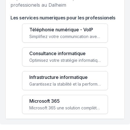
professionels au Dalheim
Les services numeriques pour les professionels
Téléphonie numérique - VoIP
Simplifiez votre communication avec une solution VoIP flexible, économique et adaptée à vos besoins professionnels.
Consultance informatique
Optimisez votre stratégie informatique avec l'expertise de nos consultants pour améliorer votre efficacité et sécurité.
Infrastructure informatique
Garantissez la stabilité et la performance de votre entreprise avec une infrastructure IT sécurisée et évolutive.
Microsoft 365
Microsoft 365 une solution complète qui booste votre productivité, renforce la sécurité de vos données et facilite la collaboration.