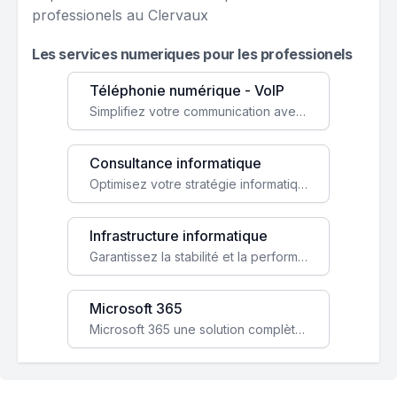
professionels au Clervaux
Les services numeriques pour les professionels
Téléphonie numérique - VoIP
Simplifiez votre communication avec une solution VoIP flexible, économique et adaptée à vos besoins professionnels.
Consultance informatique
Optimisez votre stratégie informatique avec l'expertise de nos consultants pour améliorer votre efficacité et sécurité.
Infrastructure informatique
Garantissez la stabilité et la performance de votre entreprise avec une infrastructure IT sécurisée et évolutive.
Microsoft 365
Microsoft 365 une solution complète qui booste votre productivité, renforce la sécurité de vos données et facilite la collaboration.