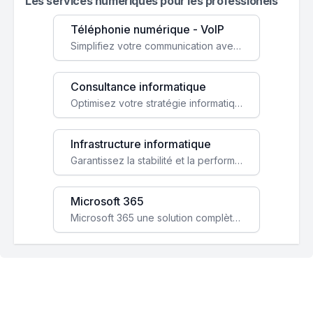
Les services numeriques pour les professionels
Téléphonie numérique - VoIP
Simplifiez votre communication avec une solution VoIP flexible, économique et adaptée à vos besoins professionnels.
Consultance informatique
Optimisez votre stratégie informatique avec l'expertise de nos consultants pour améliorer votre efficacité et sécurité.
Infrastructure informatique
Garantissez la stabilité et la performance de votre entreprise avec une infrastructure IT sécurisée et évolutive.
Microsoft 365
Microsoft 365 une solution complète qui booste votre productivité, renforce la sécurité de vos données et facilite la collaboration.