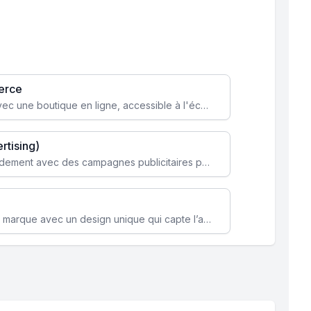
erce
Transformez votre activité avec une boutique en ligne, accessible à l'échelle mondiale 24/7.
rtising)
Attirez des clients ciblés rapidement avec des campagnes publicitaires payantes optimisées pour vos objectifs.
Renforcez l’identité de votre marque avec un design unique qui capte l’attention et engage vos clients.