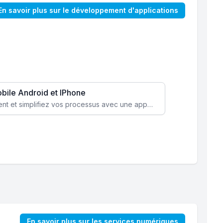
En savoir plus sur le développement d'applications
obile Android et IPhone
Augmentez l’engagement client et simplifiez vos processus avec une application mobile sur mesure, disponible sur iOS et Android.
En savoir plus sur les services numériques