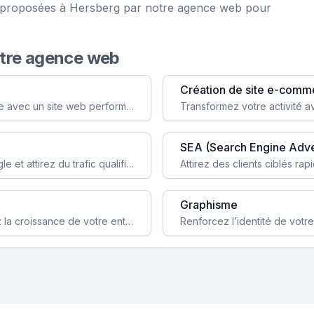
ce proposées à Hersberg par notre agence web pour
otre agence web
Création de site e-comm
Augmentez votre visibilité et crédibilité en ligne avec un site web performant, conçu pour attirer plus de clients.
SEA (Search Engine Adve
Boostez la visibilité de votre site web sur Google et attirez du trafic qualifié grâce à nos stratégies SEO.
Graphisme
Augmentez votre notoriété en ligne et stimulez la croissance de votre entreprise grâce à une stratégie sociale sur mesure.