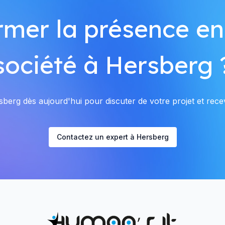
rmer la présence en
société à Hersberg 
erg dès aujourd'hui pour discuter de votre projet et recev
Contactez un expert à Hersberg