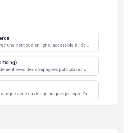
erce
Transformez votre activité avec une boutique en ligne, accessible à l'échelle mondiale 24/7.
rtising)
Attirez des clients ciblés rapidement avec des campagnes publicitaires payantes optimisées pour vos objectifs.
Renforcez l’identité de votre marque avec un design unique qui capte l’attention et engage vos clients.