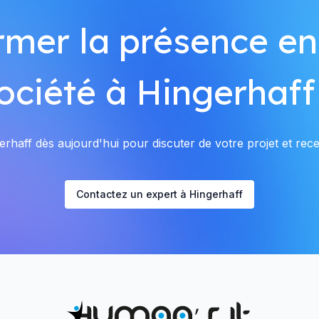
rmer la présence en
ociété à Hingerhaff
rhaff dès aujourd'hui pour discuter de votre projet et recev
Contactez un expert à Hingerhaff