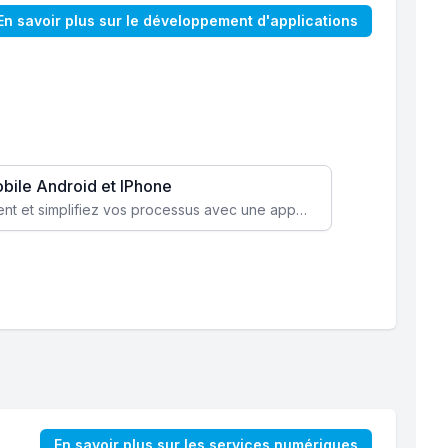
En savoir plus sur le développement d'applications
obile Android et IPhone
Augmentez l’engagement client et simplifiez vos processus avec une application mobile sur mesure, disponible sur iOS et Android.
En savoir plus sur les services numériques