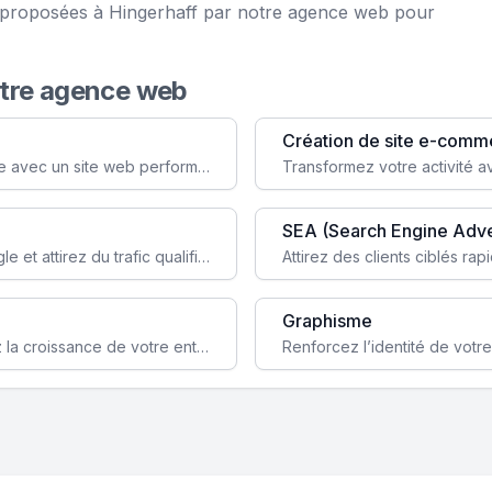
ce proposées à Hingerhaff par notre agence web pour
otre agence web
Création de site e-comm
Augmentez votre visibilité et crédibilité en ligne avec un site web performant, conçu pour attirer plus de clients.
SEA (Search Engine Adve
Boostez la visibilité de votre site web sur Google et attirez du trafic qualifié grâce à nos stratégies SEO.
Graphisme
Augmentez votre notoriété en ligne et stimulez la croissance de votre entreprise grâce à une stratégie sociale sur mesure.